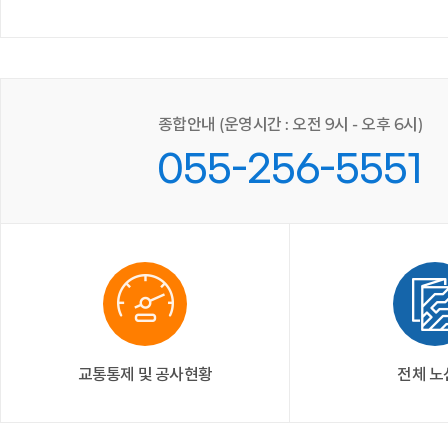
종합안내 (운영시간 : 오전 9시 - 오후 6시)
055-256-5551
여좌천로
진해의 대표적인
걸쳐 하천 일대에
경상남도 창
교통통제 및 공사현황
전체 노