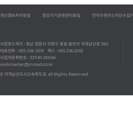
개인정보처리방침
영상기기운영관리방침
전자우편주소무단수집
사업장소재지 : 경남 창원시 의창구 동읍 용전리 지개남산로 365
대표전화 : 055-256-5551 팩스 : 055.256.5552
사업자등록번호 : 337-81-00556
webmaster@jnroad.co.kr
© 지개남산도시고속화도로. all Rights Reserved.